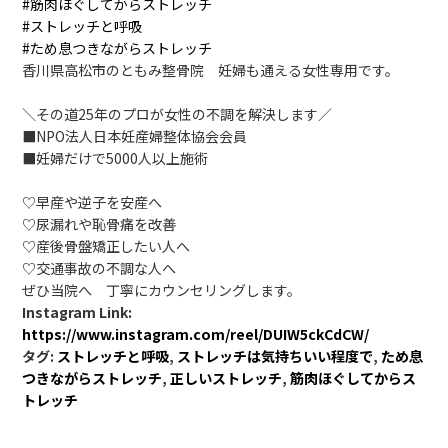
#筋肉ほぐしてからストレッチ
#ストレッチと呼吸
#ため息つきながらストレッチ
香川県高松市のともみ整骨院 妊婦も通える女性専用です。
＼その道25年のプロが女性の不調を解決します／
■NPO法人日本妊産婦整体協会会員
■妊婦だけで5000人以上施術
♡早産や逆子を安産へ
♡尿漏れや恥骨痛を改善
♡産後骨盤矯正したい人へ
♡交通事故の不調な人へ
ぜひ当院へ 丁寧にカウンセリングします。
Instagram Link:
https://www.instagram.com/reel/DUIW5ckCdCW/
タグ:
ストレッチと呼吸
,
ストレッチは気持ちいい程度で
,
ため息
つきながらストレッチ
,
正しいストレッチ
,
筋肉ほぐしてからス
トレッチ