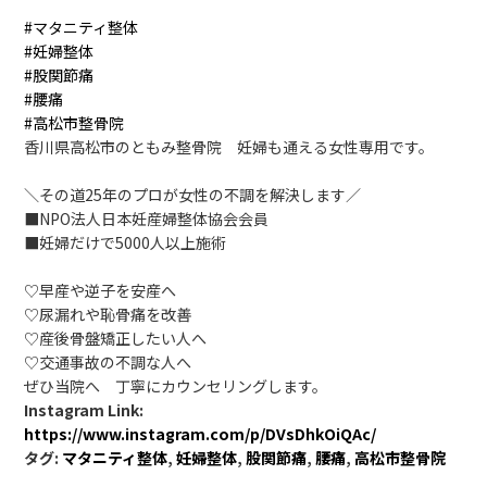
#マタニティ整体
#妊婦整体
#股関節痛
#腰痛
#高松市整骨院
香川県高松市のともみ整骨院 妊婦も通える女性専用です。
＼その道25年のプロが女性の不調を解決します／
■NPO法人日本妊産婦整体協会会員
■妊婦だけで5000人以上施術
♡早産や逆子を安産へ
♡尿漏れや恥骨痛を改善
♡産後骨盤矯正したい人へ
♡交通事故の不調な人へ
ぜひ当院へ 丁寧にカウンセリングします。
Instagram Link:
https://www.instagram.com/p/DVsDhkOiQAc/
タグ:
マタニティ整体
,
妊婦整体
,
股関節痛
,
腰痛
,
高松市整骨院