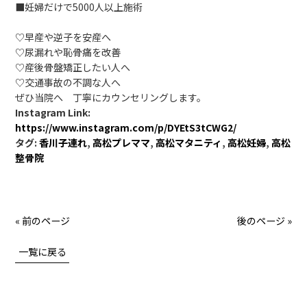
■妊婦だけで5000人以上施術
♡早産や逆子を安産へ
♡尿漏れや恥骨痛を改善
♡産後骨盤矯正したい人へ
♡交通事故の不調な人へ
ぜひ当院へ 丁寧にカウンセリングします。
Instagram Link:
https://www.instagram.com/p/DYEtS3tCWG2/
タグ:
香川子連れ
,
高松プレママ
,
高松マタニティ
,
高松妊婦
,
高松
整骨院
« 前のページ
後のページ »
一覧に戻る