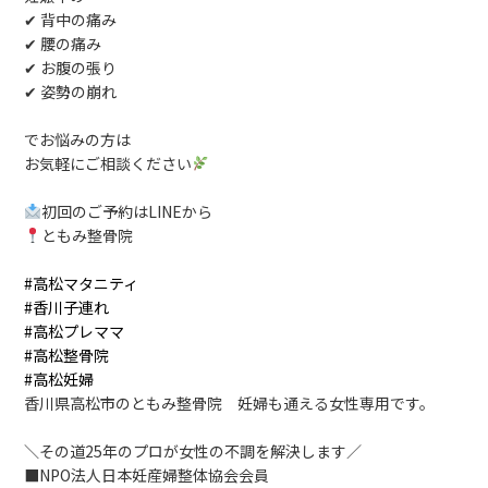
✔ 背中の痛み
✔ 腰の痛み
✔ お腹の張り
✔ 姿勢の崩れ
でお悩みの方は
お気軽にご相談ください
初回のご予約はLINEから
ともみ整骨院
#高松マタニティ
#香川子連れ
#高松プレママ
#高松整骨院
#高松妊婦
香川県高松市のともみ整骨院 妊婦も通える女性専用です。
＼その道25年のプロが女性の不調を解決します／
■NPO法人日本妊産婦整体協会会員