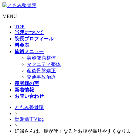
MENU
TOP
当院について
院長プロフィール
料金表
施術メニュー
美容健康整体
マタニティ整体
産後骨盤矯正
交通事故治療
患者様の声
新着情報
お問い合わせ
ともみ整骨院
>
骨盤矯正Vlog
>
妊婦さんは、腸が硬くなるとお腹が張りやすくなりま