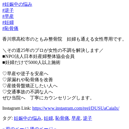
#妊娠中の悩み
#逆子
#早産
#妊婦
#恥骨痛
香川県高松市のともみ整骨院 妊婦も通える女性専用です。
＼その道25年のプロが女性の不調を解決します／
■NPO法人日本妊産婦整体協会会員
■妊婦だけで5000人以上施術
♡早産や逆子を安産へ
♡尿漏れや恥骨痛を改善
♡産後骨盤矯正したい人へ
♡交通事故の不調な人へ
ぜひ当院へ 丁寧にカウンセリングします。
Instagram Link:
https://www.instagram.com/reel/DUSUaCaiaIx/
タグ:
妊娠中の悩み
,
妊婦
,
恥骨痛
,
早産
,
逆子
« 前のページ
後のページ »